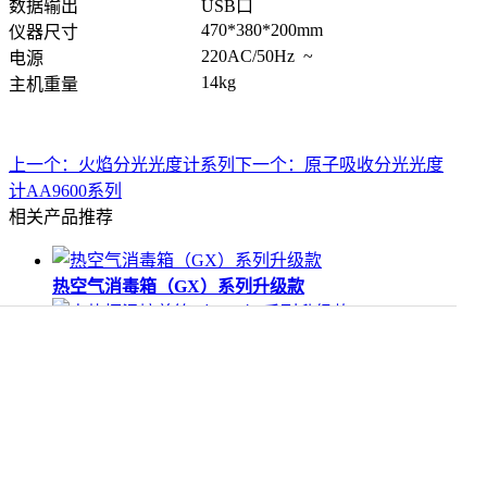
数据输出
USB口
470*380*200mm
仪器尺寸
220AC/50Hz
~
电源
14kg
主机重量
上一个：火焰分光光度计系列
下一个：原子吸收分光光度
计AA9600系列
相关产品推荐
热空气消毒箱（GX）系列升级款
电热恒温培养箱（WPL）系列升级款
工业烘箱（DGF）
微型土壤粉碎机（FT）系列