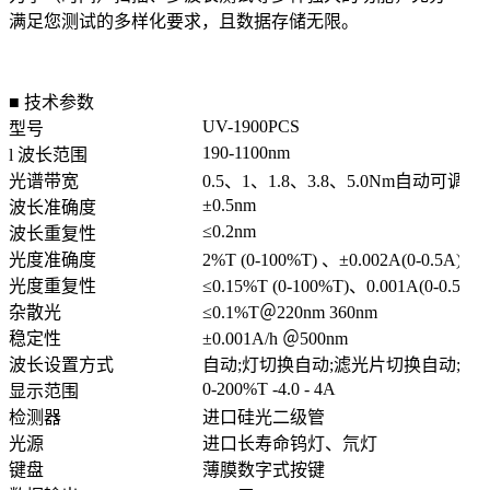
满足您测试的多样化要求，且数据存储无限。
■ 技术参数
UV-1900PCS
型号
190-1100nm
l 波长范围
光谱带宽
0.5、1、1.8、3.8、5.0Nm自动可调带
±0.5nm
波长准确度
≤0.2nm
波长重复性
光度准确度
2%T (0-100%T) 、±0.002A(0-0.5A) 、±
光度重复性
≤0.15%T (0-100%T)、0.001A(0-0.5A)、
杂散光
≤0.1%T＠220nm 360nm
稳定性
±0.001A/h ＠500nm
波长设置方式
自动;灯切换自动;滤光片切换自动;调零
0-200%T -4.0 - 4A
显示范围
检测器
进口硅光二级管
光源
进口长寿命钨灯、氘灯
键盘
薄膜数字式按键